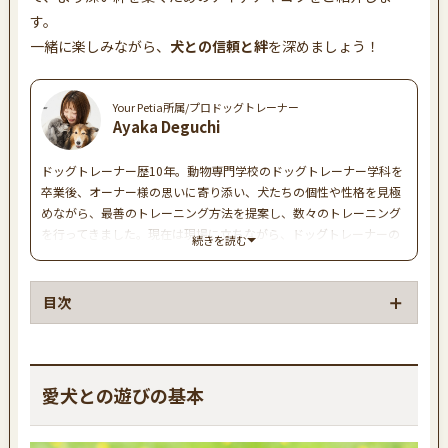
す。
一緒に楽しみながら、
犬との信頼と絆
を深めましょう！
Your Petia所属/プロドッグトレーナー
Ayaka Deguchi
ドッグトレーナー歴10年。動物専門学校のドッグトレーナー学科を
卒業後、オーナー様の思いに寄り添い、犬たちの個性や性格を見極
めながら、最善のトレーニング方法を提案し、数々のトレーニング
を行ってきました。現在は現場に立ちながら、ドッグトレーナーの
続きを読む
教育にも力を入れています。1人でも1頭でも幸せに暮らせる様にお
手伝いができたら…!!そんな思いでオーナー様や愛犬たちと向き合っ
ています。
目次
1
愛犬との遊びの基本
愛犬との遊びの基本
2
愛犬との遊び方やアイデア
3
犬と遊ぶ事のメリット